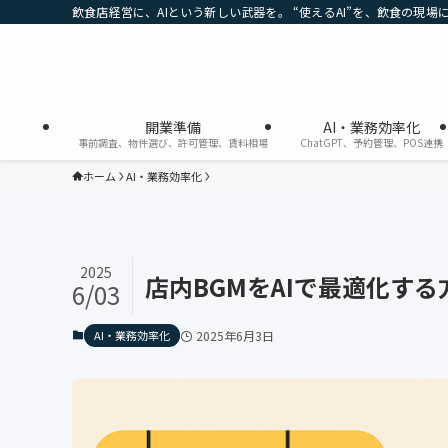
飲食店経営に、AIという新しい武器を。 “使えるAI”を、飲食の現場
開業準備
AI・業務効率化
事前調査、物件選び、許可管理、賃料相場
ChatGPT、予約管理、POS連携
ホーム
AI・業務効率化
2025
店内BGMをAIで最適化する
6/03
AI・業務効率化
2025年6月3日