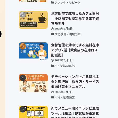
ファン化・リピート
地方都市で成功したカフェ事例
｜小商圏でも安定黒字を出す経
営モデル
2025年6月8日
成功事例・現場の声
食材管理を効率化する無料在庫
アプリ2選【飲食店の在庫ロス
削減術】
2025年6月1日
AI・業務効率化
モチベーションが上がる朝礼ネ
タと進行法｜飲食店・サービス
業向け完全マニュアル
2025年6月7日
人材・組織運営
AIでメニュー開発？レシピ生成
ツール活用法｜飲食店が差別化