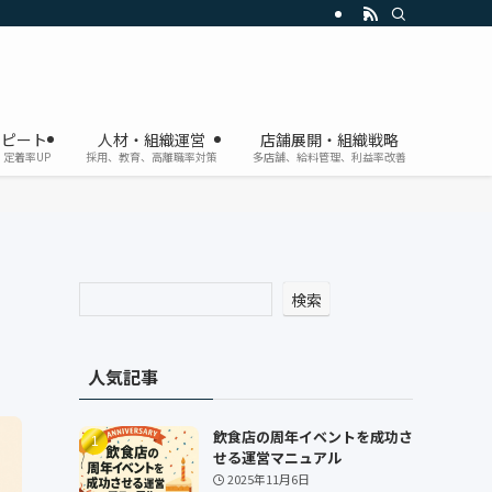
リピート
人材・組織運営
店舗展開・組織戦略
定着率UP
採用、教育、高離職率対策
多店舗、給料管理、利益率改善
検索
人気記事
飲食店の周年イベントを成功さ
せる運営マニュアル
2025年11月6日