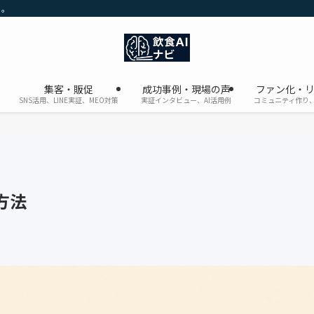
に。
集客・販促
成功事例・現場の声
ファン化・
SNS活用、LINE実証、MEO対策
実証インタビュー、AI活用例
コミュニティ作り、
方法