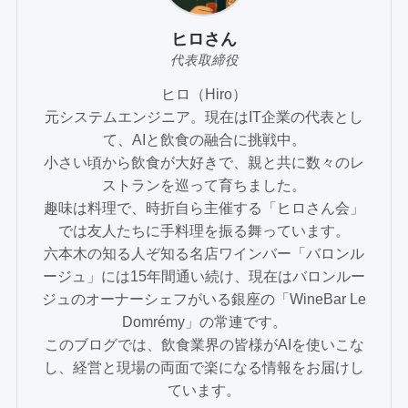
ヒロさん
代表取締役
ヒロ（Hiro）
元システムエンジニア。現在はIT企業の代表とし
て、AIと飲食の融合に挑戦中。
小さい頃から飲食が大好きで、親と共に数々のレ
ストランを巡って育ちました。
趣味は料理で、時折自ら主催する「ヒロさん会」
では友人たちに手料理を振る舞っています。
六本木の知る人ぞ知る名店ワインバー「バロンル
ージュ」には15年間通い続け、現在はバロンルー
ジュのオーナーシェフがいる銀座の「WineBar Le
Domrémy」の常連です。
このブログでは、飲食業界の皆様がAIを使いこな
し、経営と現場の両面で楽になる情報をお届けし
ています。