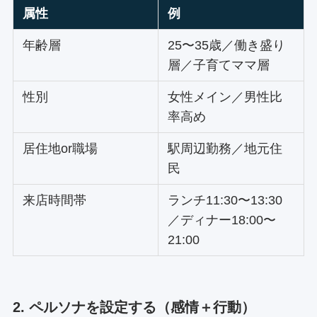
属性
例
年齢層
25〜35歳／働き盛り
層／子育てママ層
性別
女性メイン／男性比
率高め
居住地or職場
駅周辺勤務／地元住
民
来店時間帯
ランチ11:30〜13:30
／ディナー18:00〜
21:00
2. ペルソナを設定する（感情＋行動）