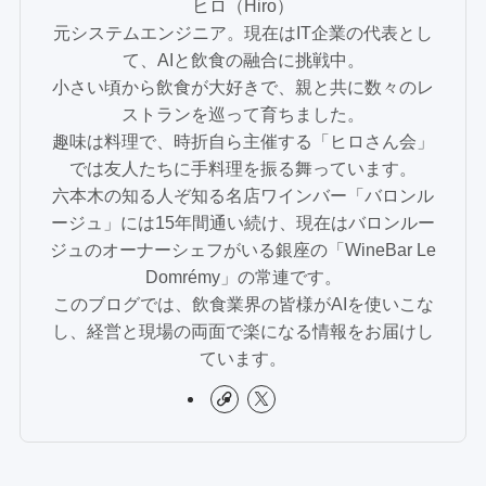
ヒロ（Hiro）
元システムエンジニア。現在はIT企業の代表とし
て、AIと飲食の融合に挑戦中。
小さい頃から飲食が大好きで、親と共に数々のレ
ストランを巡って育ちました。
趣味は料理で、時折自ら主催する「ヒロさん会」
では友人たちに手料理を振る舞っています。
六本木の知る人ぞ知る名店ワインバー「バロンル
ージュ」には15年間通い続け、現在はバロンルー
ジュのオーナーシェフがいる銀座の「WineBar Le
Domrémy」の常連です。
このブログでは、飲食業界の皆様がAIを使いこな
し、経営と現場の両面で楽になる情報をお届けし
ています。