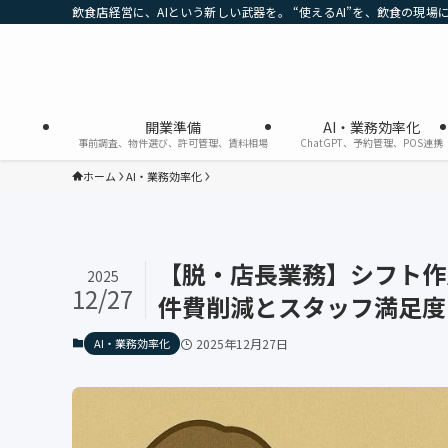
飲食店経営に、AIという新しい武器を。 “使えるAI”を、飲食の現場
開業準備
AI・業務効率化
事前調査、物件選び、許可管理、賃料相場
ChatGPT、予約管理、POS連携
ホーム
AI・業務効率化
【脱・店長業務】シフト作
2025
12/27
件費削減とスタッフ満足度
AI・業務効率化
2025年12月27日