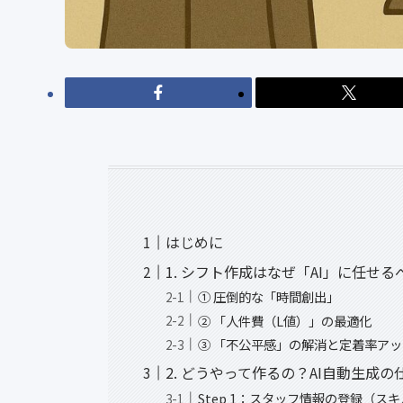
はじめに
1. シフト作成はなぜ「AI」に任せ
① 圧倒的な「時間創出」
② 「人件費（L値）」の最適化
③ 「不公平感」の解消と定着率ア
2. どうやって作るの？AI自動生成の
Step 1：スタッフ情報の登録（ス