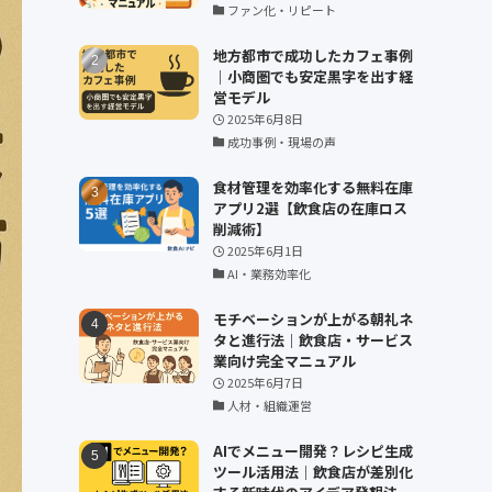
ファン化・リピート
地方都市で成功したカフェ事例
｜小商圏でも安定黒字を出す経
営モデル
2025年6月8日
成功事例・現場の声
食材管理を効率化する無料在庫
アプリ2選【飲食店の在庫ロス
削減術】
2025年6月1日
AI・業務効率化
モチベーションが上がる朝礼ネ
タと進行法｜飲食店・サービス
業向け完全マニュアル
2025年6月7日
人材・組織運営
AIでメニュー開発？レシピ生成
ツール活用法｜飲食店が差別化