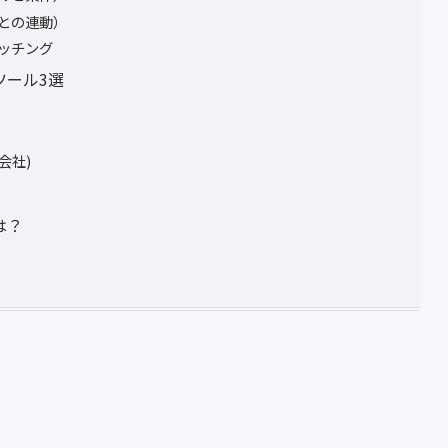
測との連動）
マッチング
ツール3選
会社)
は？