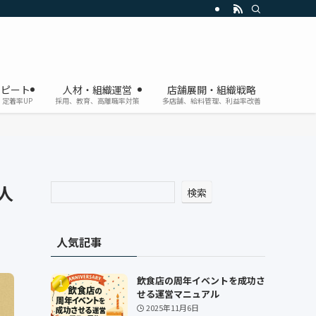
リピート
人材・組織運営
店舗展開・組織戦略
定着率UP
採用、教育、高離職率対策
多店舗、給料管理、利益率改善
人
検索
人気記事
飲食店の周年イベントを成功さ
せる運営マニュアル
2025年11月6日