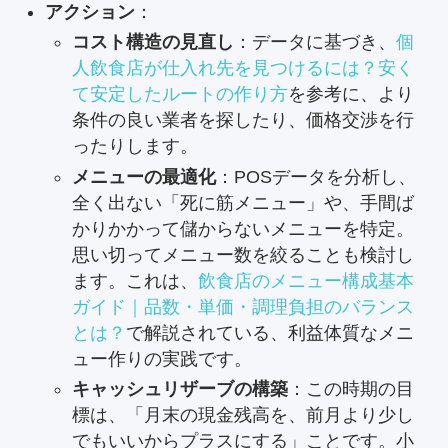
アクション
：
コスト構造の見直し
：データに基づき、
個
人飲食店が仕入れ先を見つけるには？安く
て安定したルートの作り方
を参考に、より
条件の良い業者を探したり、価格交渉を行
ったりします。
メニューの最適化
：POSデータを分析し、
全く出ない「死に筋メニュー」や、手間ば
かりかかって儲からないメニューを特定。
思い切ってメニュー数を絞ることも検討し
ます。これは、
飲食店のメニュー構成基本
ガイド｜品数・単価・調理負担のバランス
とは？
で解説されている、利益体質なメニ
ュー作りの実践です。
キャッシュリザーブの構築
：この時期の目
標は、「月末の現金残高を、前月より少し
でもいいからプラスにする」ことです。小