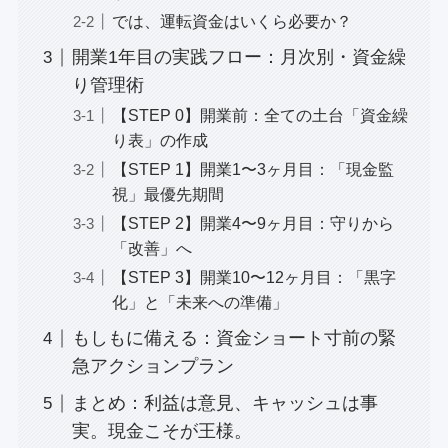
では、運転資金はいくら必要か？
開業1年目の実践フロー：月次別・資金繰
り管理術
【STEP 0】開業前：全ての土台「資金繰
り表」の作成
【STEP 1】開業1〜3ヶ月目：「現金監
視」最優先期間
【STEP 2】開業4〜9ヶ月目：守りから
「改善」へ
【STEP 3】開業10〜12ヶ月目：「黒字
化」と「未来への準備」
もしもに備える：資金ショート寸前の緊
急アクションプラン
まとめ：利益は意見、キャッシュは事
実。現金こそが王様。