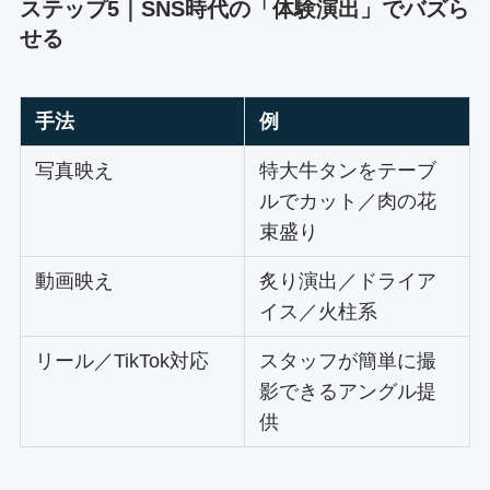
ステップ5｜SNS時代の「体験演出」でバズら
せる
手法
例
写真映え
特大牛タンをテーブ
ルでカット／肉の花
束盛り
動画映え
炙り演出／ドライア
イス／火柱系
リール／TikTok対応
スタッフが簡単に撮
影できるアングル提
供