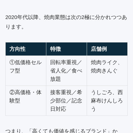
2020年代以降、焼肉業態は次の2極に分かれつつあ
ります。
方向性
特徴
店舗例
①低価格セル
回転率重視／
焼肉ライク、
フ型
省人化／食べ
焼肉きんぐ
放題
②高価格・体
接客重視／希
うしごろ、西
験型
少部位／記念
麻布けんしろ
日対応
う
つまり、「高くても価値を感じるブランド」か