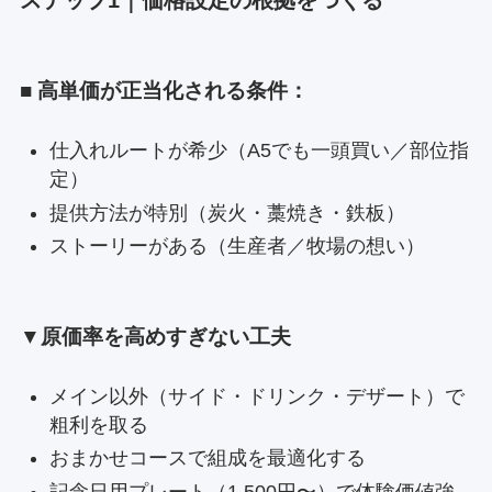
■ 高単価が正当化される条件：
仕入れルートが希少（A5でも一頭買い／部位指
定）
提供方法が特別（炭火・藁焼き・鉄板）
ストーリーがある（生産者／牧場の想い）
▼原価率を高めすぎない工夫
メイン以外（サイド・ドリンク・デザート）で
粗利を取る
おまかせコースで組成を最適化する
記念日用プレート（1,500円〜）で体験価値強