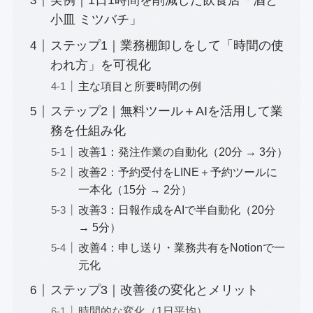
実例｜1日1時間を削減した飲食店「酒と
小皿 ミツバチ」
ステップ1｜業務棚卸しをして「時間の使
われ方」を可視化
主な項目と所要時間の例
ステップ2｜無料ツール＋AIを活用して業
務を仕組み化
改善1：発注作業の自動化（20分 → 3分）
改善2：予約受付をLINE＋予約ツールに
一本化（15分 → 2分）
改善3：日報作成をAIで半自動化（20分
→ 5分）
改善4：申し送り・業務共有をNotionで一
元化
ステップ3｜改善後の変化とメリット
時間的な変化（1日平均）