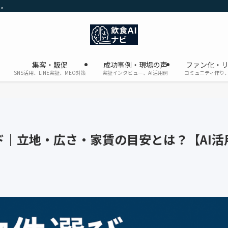
に。
集客・販促
成功事例・現場の声
ファン化・
SNS活用、LINE実証、MEO対策
実証インタビュー、AI活用例
コミュニティ作り、
｜立地・広さ・家賃の目安とは？【AI活