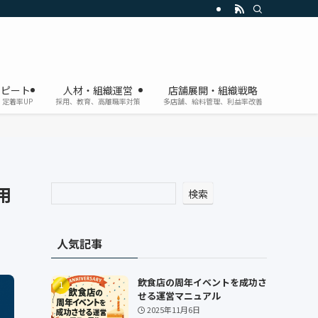
リピート
人材・組織運営
店舗展開・組織戦略
定着率UP
採用、教育、高離職率対策
多店舗、給料管理、利益率改善
用
検索
人気記事
飲食店の周年イベントを成功さ
せる運営マニュアル
2025年11月6日