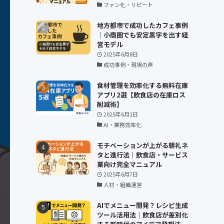
ファン化・リピート
地方都市で成功したカフェ事例
｜小商圏でも安定黒字を出す経
営モデル
2025年6月8日
成功事例・現場の声
食材管理を効率化する無料在庫
アプリ2選【飲食店の在庫ロス
削減術】
2025年6月1日
AI・業務効率化
モチベーションが上がる朝礼ネ
タと進行法｜飲食店・サービス
業向け完全マニュアル
2025年6月7日
人材・組織運営
AIでメニュー開発？レシピ生成
ツール活用法｜飲食店が差別化