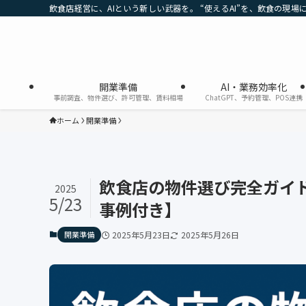
飲食店経営に、AIという新しい武器を。 “使えるAI”を、飲食の現場
開業準備
AI・業務効率化
事前調査、物件選び、許可管理、賃料相場
ChatGPT、予約管理、POS連携
ホーム
開業準備
飲食店の物件選び完全ガイド
2025
5/23
事例付き】
開業準備
2025年5月23日
2025年5月26日