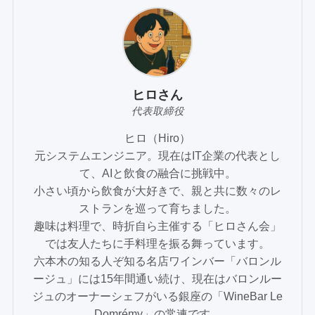
ヒロさん
代表取締役
ヒロ（Hiro）
元システムエンジニア。現在はIT企業の代表とし
て、AIと飲食の融合に挑戦中。
小さい頃から飲食が大好きで、親と共に数々のレ
ストランを巡って育ちました。
趣味は料理で、時折自ら主催する「ヒロさん会」
では友人たちに手料理を振る舞っています。
六本木の知る人ぞ知る名店ワインバー「バロンル
ージュ」には15年間通い続け、現在はバロンルー
ジュのオーナーシェフがいる銀座の「WineBar Le
Domrémy」の常連です。