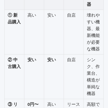
器
① 新
高い
安い
自店
壊れや
品購入
すい機
器、最
新機能
が必要
な機器
② 中
安い
安い
自店
シン
古購入
ク、作
業台、
構造が
単純な
機器
③ リ
0円〜
高い
リース
高額で