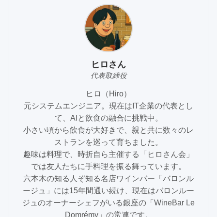
ヒロさん
代表取締役
ヒロ（Hiro）
元システムエンジニア。現在はIT企業の代表とし
て、AIと飲食の融合に挑戦中。
小さい頃から飲食が大好きで、親と共に数々のレ
ストランを巡って育ちました。
趣味は料理で、時折自ら主催する「ヒロさん会」
では友人たちに手料理を振る舞っています。
六本木の知る人ぞ知る名店ワインバー「バロンル
ージュ」には15年間通い続け、現在はバロンルー
ジュのオーナーシェフがいる銀座の「WineBar Le
Domrémy」の常連です。