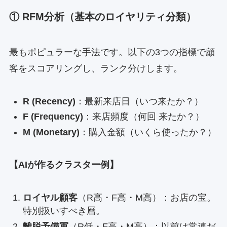
① RFM分析（基本のロイヤリティ分類）
最もポピュラーな手法です。以下の3つの指標で顧
客をスコアリングし、ランク分けします。
R (Recency)
：最新来店日（いつ来たか？）
F (Frequency)
：来店頻度（何回 来たか？）
M (Monetary)
：購入金額（いくら使ったか？）
【AIが作るクラスター例】
ロイヤル顧客
（R高・F高・M高）：お店の宝。
特別扱いすべき層。
離脱予備軍
（R低・F高・M高）：以前は常連だ