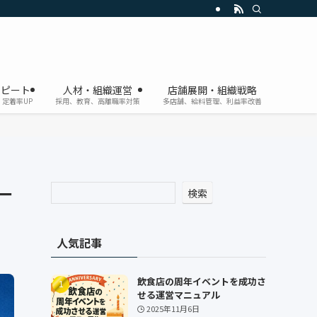
リピート
人材・組織運営
店舗展開・組織戦略
定着率UP
採用、教育、高離職率対策
多店舗、給料管理、利益率改善
一
検索
人気記事
飲食店の周年イベントを成功さ
せる運営マニュアル
2025年11月6日