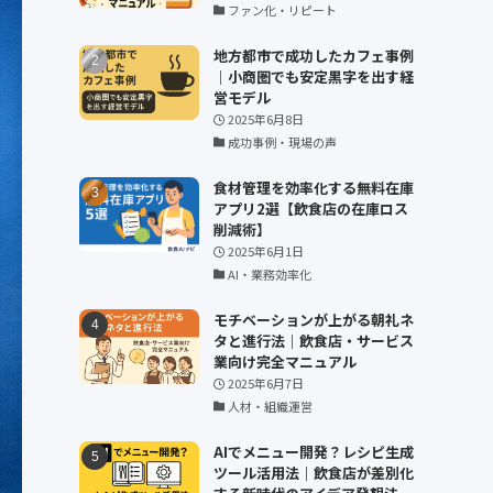
ファン化・リピート
地方都市で成功したカフェ事例
｜小商圏でも安定黒字を出す経
営モデル
2025年6月8日
成功事例・現場の声
食材管理を効率化する無料在庫
アプリ2選【飲食店の在庫ロス
削減術】
2025年6月1日
AI・業務効率化
モチベーションが上がる朝礼ネ
タと進行法｜飲食店・サービス
業向け完全マニュアル
2025年6月7日
人材・組織運営
AIでメニュー開発？レシピ生成
ツール活用法｜飲食店が差別化