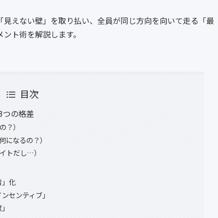
「見えない壁」を取り払い、全員が同じ方向を向いて走る「最
メント術を解説します。
目次
 3つの格差
るの？）
て何になるの？）
バイトだし…）
」
者」化
インセンティブ」
度」