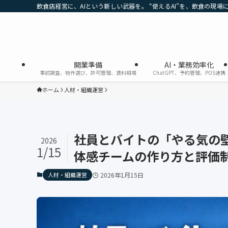
飲食店経営に、AIという新しい武器を。 “使えるAI”を、飲食の現場
開業準備
AI・業務効率化
事前調査、物件選び、許可管理、賃料相場
ChatGPT、予約管理、POS連携
ホーム
人材・組織運営
社員とバイトの「やる気の
2026
1/15
体感チームの作り方と評価
人材・組織運営
2026年1月15日