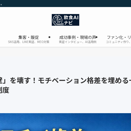
に。
集客・販促
成功事例・現場の声
ファン化・
SNS活用、LINE実証、MEO対策
実証インタビュー、AI活用例
コミュニティ作り、
壁」を壊す！モチベーション格差を埋める
制度