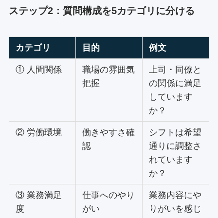
ステップ2：質問構成を5カテゴリに分ける
カテゴリ
目的
例文
① 人間関係
職場の雰囲気
上司・同僚と
把握
の関係に満足
しています
か？
② 労働環境
働きやすさ確
シフトは希望
認
通りに調整さ
れています
か？
③ 業務満足
仕事へのやり
業務内容にや
度
がい
りがいを感じ