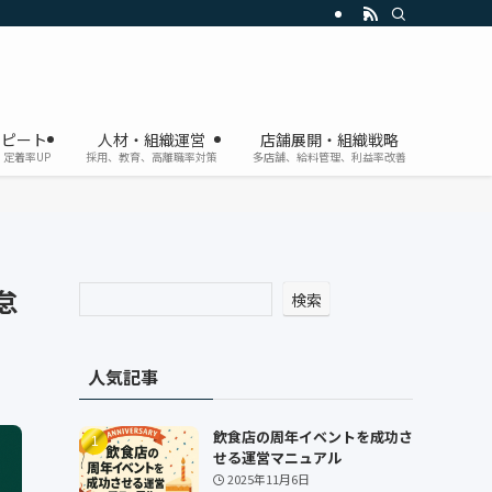
リピート
人材・組織運営
店舗展開・組織戦略
定着率UP
採用、教育、高離職率対策
多店舗、給料管理、利益率改善
怠
検索
人気記事
飲食店の周年イベントを成功さ
せる運営マニュアル
2025年11月6日