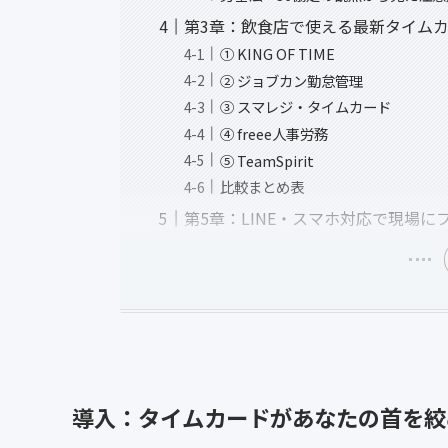
第3章：飲食店で使える最新タイム
① KING OF TIME
② ジョブカン勤怠管理
③ スマレジ・タイムカード
④ freee人事労務
⑤ TeamSpirit
比較まとめ表
第5章：LINE・スマホ対応で現場
導入：タイムカードがあなたの首を絞