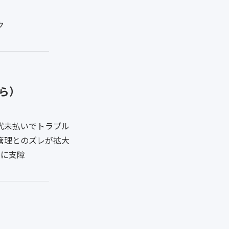
ク
ら）
代未払いでトラブル
管理とのズレが拡大
営に支障