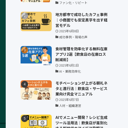
ファン化・リピート
地方都市で成功したカフェ事例
｜小商圏でも安定黒字を出す経
営モデル
2025年6月8日
成功事例・現場の声
食材管理を効率化する無料在庫
アプリ2選【飲食店の在庫ロス
削減術】
2025年6月1日
AI・業務効率化
モチベーションが上がる朝礼ネ
タと進行法｜飲食店・サービス
業向け完全マニュアル
2025年6月7日
人材・組織運営
AIでメニュー開発？レシピ生成
ツール活用法｜飲食店が差別化