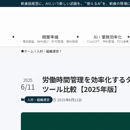
飲食店経営に、AIという新しい武器を。 “使えるAI”を、飲食の現場
開業準備
AI・業務効率化
事前調査、物件選び、許可管理、賃料相場
ChatGPT、予約管理、POS連携
ホーム
人材・組織運営
労働時間管理を効率化する
2025
6/11
ツール比較【2025年版】
人材・組織運営
2025年6月11日