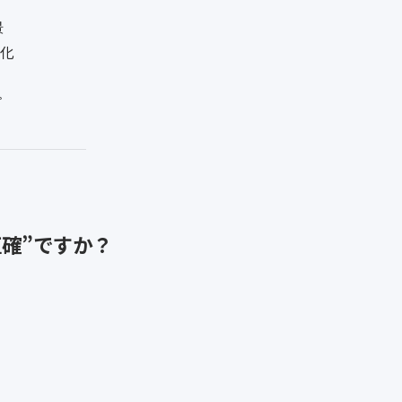
景
動化
プ
確”ですか？