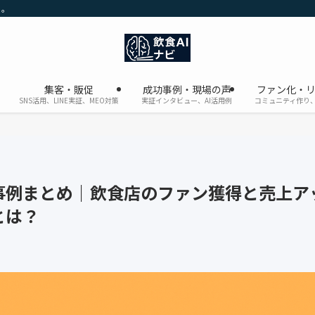
に。
集客・販促
成功事例・現場の声
ファン化・
SNS活用、LINE実証、MEO対策
実証インタビュー、AI活用例
コミュニティ作り、
事例まとめ｜飲食店のファン獲得と売上ア
とは？