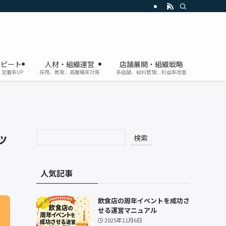
リピート
人材・組織運営
店舗展開・組織戦略
定着率UP
採用、教育、高離職率対策
多店舗、給料管理、利益率改善
ッ
検索
人気記事
飲食店の周年イベントを成功さ
せる運営マニュアル
2025年11月6日