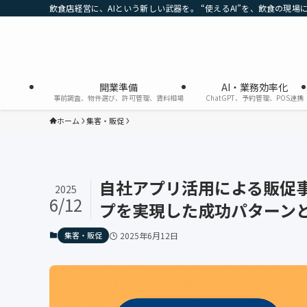
飲食店経営に、AIという新しい武器を。 “使えるAI”を、飲食の現場
開業準備
AI・業務効率化
事前調査、物件選び、許可管理、賃料相場
ChatGPT、予約管理、POS連携
ホーム
集客・販促
自社アプリ活用による販促
2025
6/12
プを実現した成功パターン
集客・販促
2025年6月12日