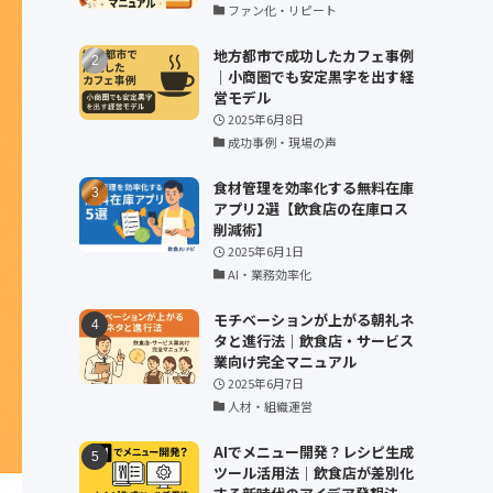
ファン化・リピート
地方都市で成功したカフェ事例
｜小商圏でも安定黒字を出す経
営モデル
2025年6月8日
成功事例・現場の声
食材管理を効率化する無料在庫
アプリ2選【飲食店の在庫ロス
削減術】
2025年6月1日
AI・業務効率化
モチベーションが上がる朝礼ネ
タと進行法｜飲食店・サービス
業向け完全マニュアル
2025年6月7日
人材・組織運営
AIでメニュー開発？レシピ生成
ツール活用法｜飲食店が差別化