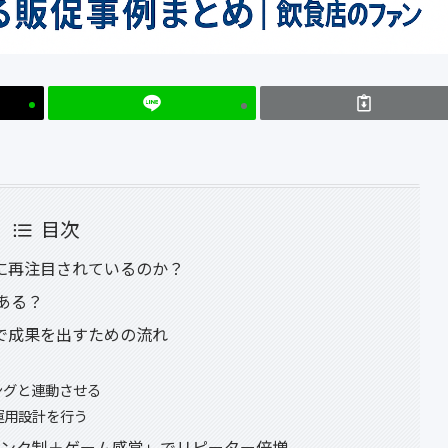
目次
に再注目されているのか？
がある？
で成果を出すための流れ
ングと連動させる
運用設計を行う
ランク制＋ゲーム感覚」でリピーター倍増